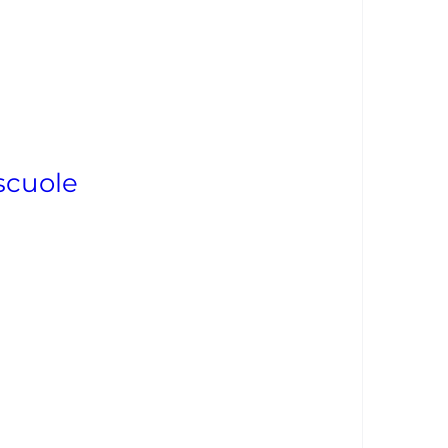
scuole
a