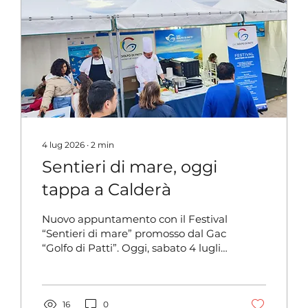
nuovo Museo delle Arti e delle
Tradizioni Marinare, all’interno di
una struttura...
4 lug 2026
∙
2
min
Sentieri di mare, oggi
tappa a Calderà
Nuovo appuntamento con il Festival
“Sentieri di mare” promosso dal Gac
“Golfo di Patti”. Oggi, sabato 4 luglio
l’evento itinerante farà tappa nella
piazza San Rocco a Calderà, frazione
marinara di Barcellona Pozzo di
Gotto. L’apertura è fissata per le ore
16
0