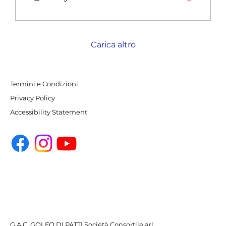
18 con i saluti delle autorità locali e
dei componenti del Gac. Alle 18:30 si
svolgerà un workshop tematico nel
corso del quale saranno affrontate
Carica altro
diverse tematiche legate alla tutela
del mare e della pesca. In
particolare i riflettori si...
Termini e Condizioni
Privacy Policy
Accessibility Statement
G.A.C. GOLFO DI PATTI Società Consortile arl